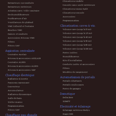
Climatiseur mobile
Extracteurs sur conduits
Console sans unité extérieure
Extracteurs extérieurs
Climatiseur mono Split
Aération cave / vide-sanitaire
Climatiseur console
Deshumidificateurs
Accessoires
Purificateurs d'air
Programmation
Ventilateurs de plafond
Climatisation caves à vin
VMC Collectif et Tertiaire
Volume cave jusqu'à 15 m3
Bouches VMC
Volume cave jusqu'à 25 m3
Gaines et conduits
Volume cave jusqu'à 40 m3
Accessoires Réseau VMC
Volume cave jusqu'à 50 m3
Filtres
Volume cave jusqu'à 80 m3
Pièces SAV
Volume cave jusqu'à 100 m3
Aspiration centralisée
Portes isolées
Centrales Axelair
Humidificateur
Réseau & accessoires AXELAIR
Kits d'installation
Centrales ALDES
Conduits isolés et accessoires
Réseau & accessoires ALDES
Filtres
Réseau & accessoires S&P
Meubles de rangement
Chauffage électrique
Automatismes de portails
Radiateur à inertie
Portails à battants
Panneau rayonnant
Portails coulissants
Convecteur
Portes de garages
Accumulateur
Domotique
Radiateur dynamique
Delta Dore
Salle de bain
SOMFY
Sèche-mains
Electricité et éclairage
Programmation
Pièces SAV
Eclairage extérieur Norlys
Hager 1930
Chauffage eau chaude