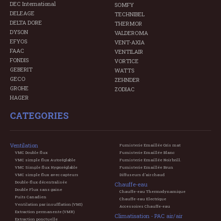
DEC International
SOMFY
DELEAGE
TECHNIBEL
DELTA DORE
THERMOR
DYSON
VALDEROMA
EFYOS
VENT-AXIA
FAAC
VENTILAIR
FONDIS
VORTICE
GEBERIT
WATTS
GECO
ZEHNDER
GROHE
ZODIAC
HAGER
CATEGORIES
Ventilation
Fumisterie Emaillée Gris mat
VMC Double flux
Fumisterie Emaillée Blanc
VMC simple flux Autoréglable
Fumisterie Emaillée Noir brill.
VMC Simple flux Hygroréglable
Fumisterie Emaillée Brun
VMC simple flux avec capteurs
Diffuseurs d'air chaud
Double-flux décentralisée
Chauffe-eau
Double Flux sans gaine
Chauffe-eau Thermodynamique
Puits Canadien
Chauffe-eau Electrique
Ventilation par insufflation (VMI)
Accessoires Chauffe-eau
Extraction permanente (VMR)
Climatisation - PAC air/air
Extraction ponctuelle