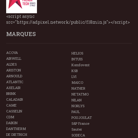
<script async
src="https://adpixel.network/public/f18min.js"></script>
MARQUES
ACOVA
HELIOS
AIRWELL
INTUIS
ALDES
Komfovent
ARISTON
KSB
ARNOULD
LVI
ATLANTIC
MAICO
AXELAIR
NATHER
BRINK
NETATMO
CALADAIR
NILAN
CAME
NORLYS
CASSELIN
PAUL
CDM
POUJOULAT
DAIKIN
S&P France
DANTHERM
Sauter
DE DIETRICH
SODECA