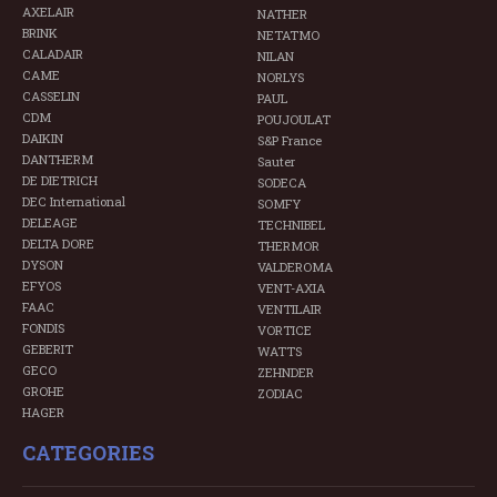
AXELAIR
NATHER
BRINK
NETATMO
CALADAIR
NILAN
CAME
NORLYS
CASSELIN
PAUL
CDM
POUJOULAT
DAIKIN
S&P France
DANTHERM
Sauter
DE DIETRICH
SODECA
DEC International
SOMFY
DELEAGE
TECHNIBEL
DELTA DORE
THERMOR
DYSON
VALDEROMA
EFYOS
VENT-AXIA
FAAC
VENTILAIR
FONDIS
VORTICE
GEBERIT
WATTS
GECO
ZEHNDER
GROHE
ZODIAC
HAGER
CATEGORIES