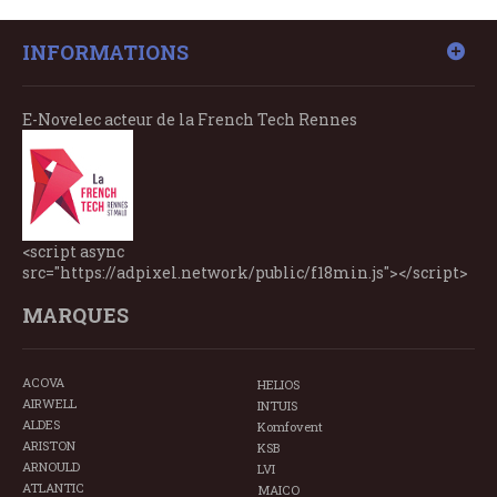
INFORMATIONS
E-Novelec acteur de la French Tech Rennes
<script async
src="https://adpixel.network/public/f18min.js"></script>
MARQUES
ACOVA
HELIOS
AIRWELL
INTUIS
ALDES
Komfovent
ARISTON
KSB
ARNOULD
LVI
ATLANTIC
MAICO