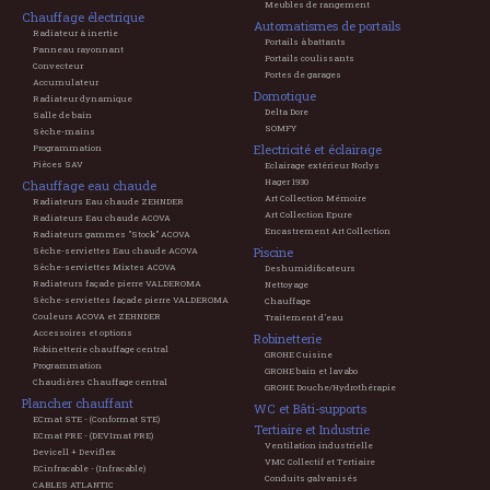
Meubles de rangement
Chauffage électrique
Automatismes de portails
Radiateur à inertie
Portails à battants
Panneau rayonnant
Portails coulissants
Convecteur
Portes de garages
Accumulateur
Domotique
Radiateur dynamique
Delta Dore
Salle de bain
SOMFY
Sèche-mains
Electricité et éclairage
Programmation
Pièces SAV
Eclairage extérieur Norlys
Hager 1930
Chauffage eau chaude
Art Collection Mémoire
Radiateurs Eau chaude ZEHNDER
Art Collection Epure
Radiateurs Eau chaude ACOVA
Encastrement Art Collection
Radiateurs gammes "Stock" ACOVA
Piscine
Sèche-serviettes Eau chaude ACOVA
Sèche-serviettes Mixtes ACOVA
Deshumidificateurs
Radiateurs façade pierre VALDEROMA
Nettoyage
Sèche-serviettes façade pierre VALDEROMA
Chauffage
Couleurs ACOVA et ZEHNDER
Traitement d'eau
Accessoires et options
Robinetterie
Robinetterie chauffage central
GROHE Cuisine
Programmation
GROHE bain et lavabo
Chaudières Chauffage central
GROHE Douche/Hydrothérapie
Plancher chauffant
WC et Bâti-supports
ECmat STE - (Conformat STE)
Tertiaire et Industrie
ECmat PRE - (DEVImat PRE)
Ventilation industrielle
Devicell + Deviflex
VMC Collectif et Tertiaire
ECinfracable - (Infracable)
Conduits galvanisés
CABLES ATLANTIC