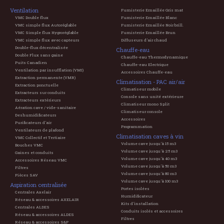
Ventilation
Fumisterie Emaillée Gris mat
VMC Double flux
Fumisterie Emaillée Blanc
VMC simple flux Autoréglable
Fumisterie Emaillée Noir brill.
VMC Simple flux Hygroréglable
Fumisterie Emaillée Brun
VMC simple flux avec capteurs
Diffuseurs d'air chaud
Double-flux décentralisée
Chauffe-eau
Double Flux sans gaine
Chauffe-eau Thermodynamique
Puits Canadien
Chauffe-eau Electrique
Ventilation par insufflation (VMI)
Accessoires Chauffe-eau
Extraction permanente (VMR)
Climatisation - PAC air/air
Extraction ponctuelle
Climatiseur mobile
Extracteurs sur conduits
Console sans unité extérieure
Extracteurs extérieurs
Climatiseur mono Split
Aération cave / vide-sanitaire
Climatiseur console
Deshumidificateurs
Accessoires
Purificateurs d'air
Programmation
Ventilateurs de plafond
Climatisation caves à vin
VMC Collectif et Tertiaire
Volume cave jusqu'à 15 m3
Bouches VMC
Volume cave jusqu'à 25 m3
Gaines et conduits
Volume cave jusqu'à 40 m3
Accessoires Réseau VMC
Volume cave jusqu'à 50 m3
Filtres
Volume cave jusqu'à 80 m3
Pièces SAV
Volume cave jusqu'à 100 m3
Aspiration centralisée
Portes isolées
Centrales Axelair
Humidificateur
Réseau & accessoires AXELAIR
Kits d'installation
Centrales ALDES
Conduits isolés et accessoires
Réseau & accessoires ALDES
Filtres
Réseau & accessoires S&P