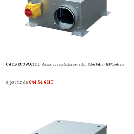
CATB ECOWATT I
- Caisson de ventilation extra plat - Soler Palau - S&P Unelvent
à partir de
844,54 € HT