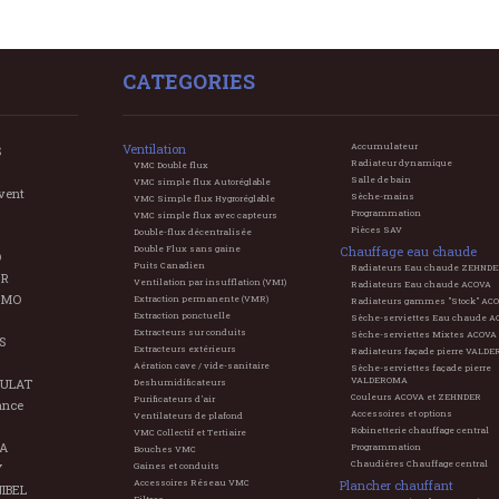
CATEGORIES
Ventilation
Accumulateur
S
Radiateur dynamique
VMC Double flux
Salle de bain
VMC simple flux Autoréglable
vent
Sèche-mains
VMC Simple flux Hygroréglable
Programmation
VMC simple flux avec capteurs
Pièces SAV
Double-flux décentralisée
Double Flux sans gaine
Chauffage eau chaude
O
Puits Canadien
Radiateurs Eau chaude ZEHND
ER
Ventilation par insufflation (VMI)
Radiateurs Eau chaude ACOVA
TMO
Extraction permanente (VMR)
Radiateurs gammes "Stock" AC
Extraction ponctuelle
Sèche-serviettes Eau chaude A
Extracteurs sur conduits
Sèche-serviettes Mixtes ACOVA
S
Extracteurs extérieurs
Radiateurs façade pierre VALD
Aération cave / vide-sanitaire
Sèche-serviettes façade pierre
VALDEROMA
ULAT
Deshumidificateurs
Couleurs ACOVA et ZEHNDER
Purificateurs d'air
ance
Accessoires et options
Ventilateurs de plafond
Robinetterie chauffage central
VMC Collectif et Tertiaire
A
Programmation
Bouches VMC
Chaudières Chauffage central
Y
Gaines et conduits
Accessoires Réseau VMC
Plancher chauffant
IBEL