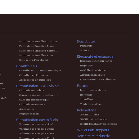
Domotique
Fumisterie Emaillée Gris mat
Delta Dore
Fumisterie Emaillée Blanc
SOMFY
Fumisterie Emaillée Noir brill.
Fumisterie Emaillée Brun
Electricité et éclairage
Diffuseurs d'air chaud
Eclairage extérieur Norlys
Chauffe-eau
Hager 1930
Art Collection Mémoire
Chauffe-eau Thermodynamique
ER
Art Collection Epure
Chauffe-eau Electrique
Encastrement Art Collection
Accessoires Chauffe-eau
OVA
Piscine
Climatisation - PAC air/air
COVA
Deshumidificateurs
Climatiseur mobile
Nettoyage
Console sans unité extérieure
EROMA
Chauffage
Climatiseur mono Split
Traitement d'eau
Climatiseur console
Accessoires
Robinetterie
Programmation
GROHE Cuisine
Climatisation caves à vin
GROHE bain et lavabo
GROHE Douche/Hydrothérapie
Volume cave jusqu'à 15 m3
Volume cave jusqu'à 25 m3
WC et Bâti-supports
Volume cave jusqu'à 40 m3
Tertiaire et Industrie
Volume cave jusqu'à 50 m3