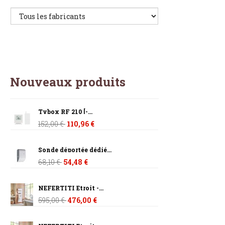
Nouveaux produits
Tybox RF 210 [-...
152,00 €
110,96 €
Sonde déportée dédié...
68,10 €
54,48 €
NEFERTITI Etroit -...
595,00 €
476,00 €