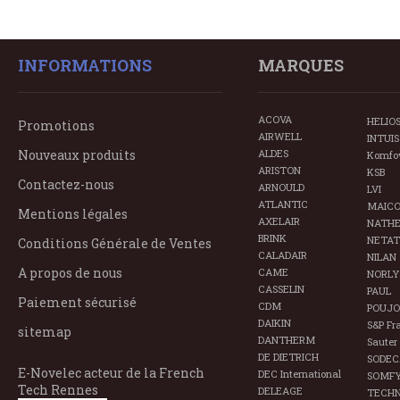
INFORMATIONS
MARQUES
ACOVA
HELIO
Promotions
AIRWELL
INTUIS
Nouveaux produits
ALDES
Komfo
ARISTON
KSB
Contactez-nous
ARNOULD
LVI
ATLANTIC
MAIC
Mentions légales
AXELAIR
NATH
BRINK
NETA
Conditions Générale de Ventes
CALADAIR
NILAN
A propos de nous
CAME
NORLY
CASSELIN
PAUL
Paiement sécurisé
CDM
POUJO
DAIKIN
S&P Fr
sitemap
DANTHERM
Sauter
DE DIETRICH
SODEC
E-Novelec acteur de la French
DEC International
SOMF
Tech Rennes
DELEAGE
TECHN