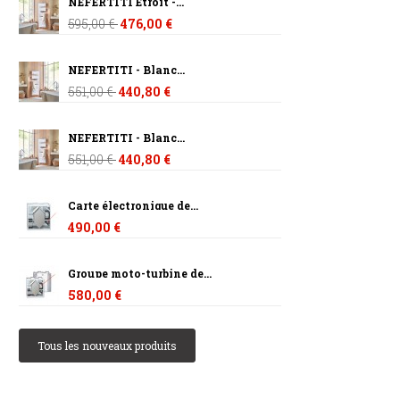
NEFERTITI Etroit -...
595,00 €
476,00 €
NEFERTITI - Blanc...
551,00 €
440,80 €
NEFERTITI - Blanc...
551,00 €
440,80 €
Carte électronique de...
490,00 €
Groupe moto-turbine de...
580,00 €
Tous les nouveaux produits