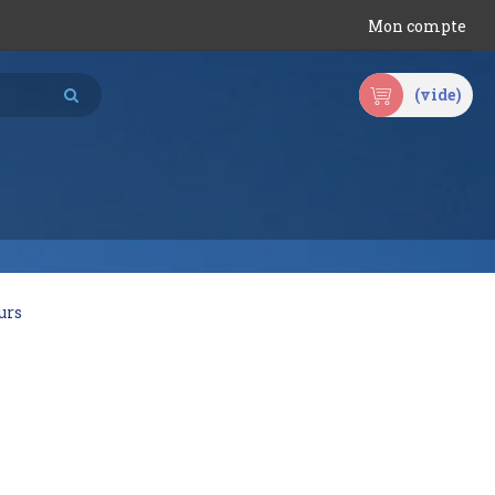
Mon compte
(vide)
urs