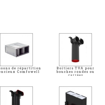
ssons de répartition
Boitiers TVA pour
encieux Comfowell
bouches rondes ou
carrées