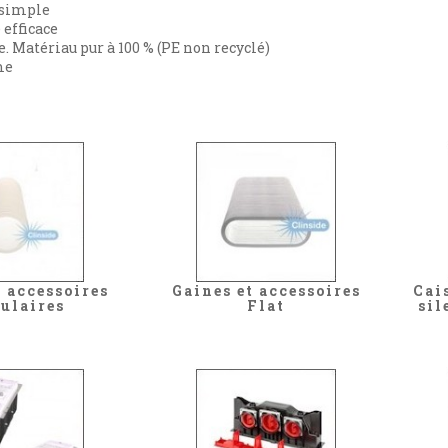
 simple
 efficace
. Matériau pur à 100 % (PE non recyclé)
me
t accessoires
Gaines et accessoires
Cai
culaires
Flat
sil