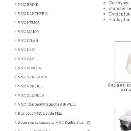
Nettoyage
VMC BRINK
Etanchéité
VMC DANTHERM
Hygiénique
Poids plu
VMC HELIOS
VMC MAICO
VMC NILAN
VMC PAUL
VMC S&P
VMC SODECA
VMC VENT-AXIA
Gaines e
VMC VORTICE
cir
VMC ZEHNDER
VMC Thermodynamique AIRWELL
Kits pour VMC Double Flux
Accessoires caissons VMC Double Flux