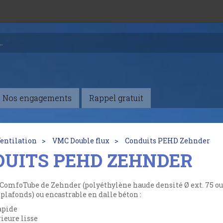
Nos engagements
Rappel gratuit
entilation
VMC Double flux
Conduits PEHD Zehnder
DUITS PEHD ZEHNDER
 ComfoTube de Zehnder (polyéthylène haude densité Ø ext. 75 o
 plafonds) ou encastrable en dalle béton :
apide
ieure lisse