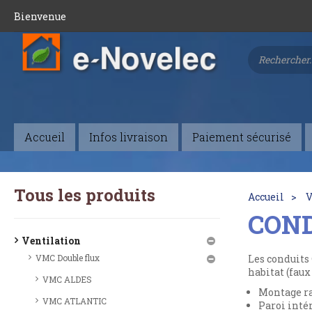
Bienvenue
Accueil
Infos livraison
Paiement sécurisé
Tous les produits
Accueil
V
CON
Ventilation
VMC Double flux
Les conduits
habitat (faux
VMC ALDES
Montage r
VMC ATLANTIC
Paroi intér